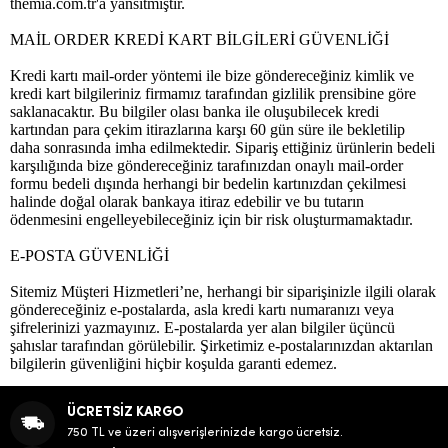
themia.com.tr'a yansıtmıştır.
MAİL ORDER KREDİ KART BİLGİLERİ GÜVENLİĞİ
Kredi kartı mail-order yöntemi ile bize göndereceğiniz kimlik ve
kredi kart bilgileriniz firmamız tarafından gizlilik prensibine göre
saklanacaktır. Bu bilgiler olası banka ile oluşubilecek kredi
kartından para çekim itirazlarına karşı 60 gün süre ile bekletilip
daha sonrasında imha edilmektedir. Sipariş ettiğiniz ürünlerin bedeli
karşılığında bize göndereceğiniz tarafınızdan onaylı mail-order
formu bedeli dışında herhangi bir bedelin kartınızdan çekilmesi
halinde doğal olarak bankaya itiraz edebilir ve bu tutarın
ödenmesini engelleyebileceğiniz için bir risk oluşturmamaktadır.
E-POSTA GÜVENLİĞİ
Sitemiz Müşteri Hizmetleri’ne, herhangi bir siparişinizle ilgili olarak
göndereceğiniz e-postalarda, asla kredi kartı numaranızı veya
şifrelerinizi yazmayınız. E-postalarda yer alan bilgiler üçüncü
şahıslar tarafından görülebilir. Şirketimiz e-postalarınızdan aktarılan
bilgilerin güvenliğini hiçbir koşulda garanti edemez.
ÜCRETSİZ KARGO
750 TL ve üzeri alışverişlerinizde kargo ücretsiz.