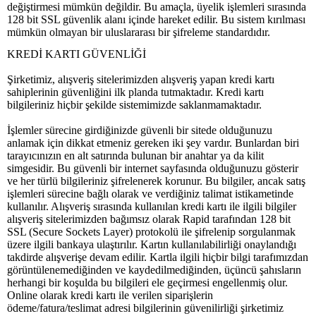
değiştirmesi mümkün değildir. Bu amaçla, üyelik işlemleri sırasında
128 bit SSL güvenlik alanı içinde hareket edilir. Bu sistem kırılması
mümkün olmayan bir uluslararası bir şifreleme standardıdır.
KREDİ KARTI GÜVENLİĞİ
Şirketimiz, alışveriş sitelerimizden alışveriş yapan kredi kartı
sahiplerinin güvenliğini ilk planda tutmaktadır. Kredi kartı
bilgileriniz hiçbir şekilde sistemimizde saklanmamaktadır.
İşlemler sürecine girdiğinizde güvenli bir sitede olduğunuzu
anlamak için dikkat etmeniz gereken iki şey vardır. Bunlardan biri
tarayıcınızın en alt satırında bulunan bir anahtar ya da kilit
simgesidir. Bu güvenli bir internet sayfasında olduğunuzu gösterir
ve her türlü bilgileriniz şifrelenerek korunur. Bu bilgiler, ancak satış
işlemleri sürecine bağlı olarak ve verdiğiniz talimat istikametinde
kullanılır. Alışveriş sırasında kullanılan kredi kartı ile ilgili bilgiler
alışveriş sitelerimizden bağımsız olarak Rapid tarafından 128 bit
SSL (Secure Sockets Layer) protokolü ile şifrelenip sorgulanmak
üzere ilgili bankaya ulaştırılır. Kartın kullanılabilirliği onaylandığı
takdirde alışverişe devam edilir. Kartla ilgili hiçbir bilgi tarafımızdan
görüntülenemediğinden ve kaydedilmediğinden, üçüncü şahısların
herhangi bir koşulda bu bilgileri ele geçirmesi engellenmiş olur.
Online olarak kredi kartı ile verilen siparişlerin
ödeme/fatura/teslimat adresi bilgilerinin güvenilirliği şirketimiz