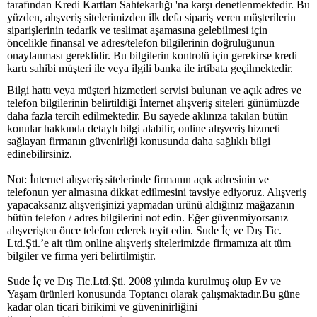
tarafından Kredi Kartları Sahtekarlığı 'na karşı denetlenmektedir. Bu
yüzden, alışveriş sitelerimizden ilk defa sipariş veren müşterilerin
siparişlerinin tedarik ve teslimat aşamasına gelebilmesi için
öncelikle finansal ve adres/telefon bilgilerinin doğruluğunun
onaylanması gereklidir. Bu bilgilerin kontrolü için gerekirse kredi
kartı sahibi müşteri ile veya ilgili banka ile irtibata geçilmektedir.
Bilgi hattı veya müşteri hizmetleri servisi bulunan ve açık adres ve
telefon bilgilerinin belirtildiği İnternet alışveriş siteleri günümüzde
daha fazla tercih edilmektedir. Bu sayede aklınıza takılan bütün
konular hakkında detaylı bilgi alabilir, online alışveriş hizmeti
sağlayan firmanın güvenirliği konusunda daha sağlıklı bilgi
edinebilirsiniz.
Not: İnternet alışveriş sitelerinde firmanın açık adresinin ve
telefonun yer almasına dikkat edilmesini tavsiye ediyoruz. Alışveriş
yapacaksanız alışverişinizi yapmadan ürünü aldığınız mağazanın
bütün telefon / adres bilgilerini not edin. Eğer güvenmiyorsanız
alışverişten önce telefon ederek teyit edin. Sude İç ve Dış Tic.
Ltd.Şti.’e ait tüm online alışveriş sitelerimizde firmamıza ait tüm
bilgiler ve firma yeri belirtilmiştir.
Sude İç ve Dış Tic.Ltd.Şti. 2008 yılında kurulmuş olup Ev ve
Yaşam ürünleri konusunda Toptancı olarak çalışmaktadır.Bu güne
kadar olan ticari birikimi ve güveninirliğini