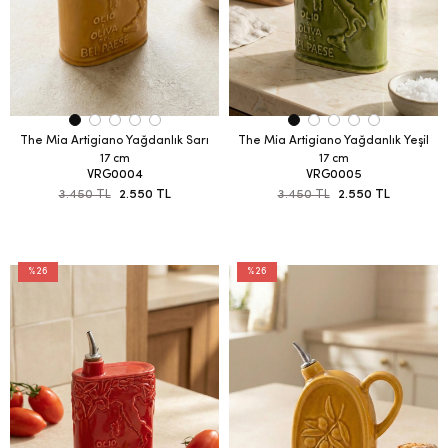
The Mia Artigiano Yağdanlık Sarı
The Mia Artigiano Yağdanlık Yeşil
17 cm
17 cm
VRG0004
VRG0005
3.450 TL
2.550 TL
3.450 TL
2.550 TL
%26
%26