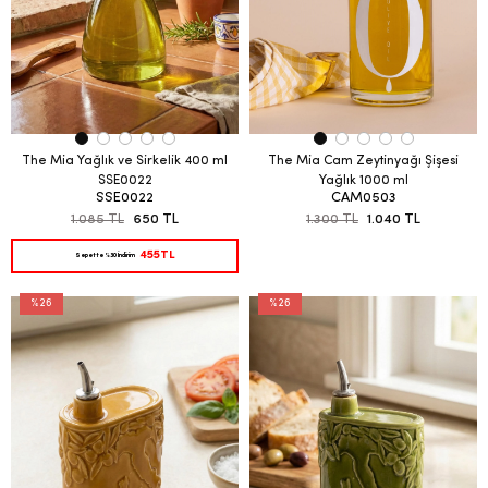
The Mia Yağlık ve Sirkelik 400 ml
The Mia Cam Zeytinyağı Şişesi
SSE0022
Yağlık 1000 ml
SSE0022
CAM0503
1.085 TL
650 TL
1.300 TL
1.040 TL
455TL
Sepette %30 İndirim
%26
%26