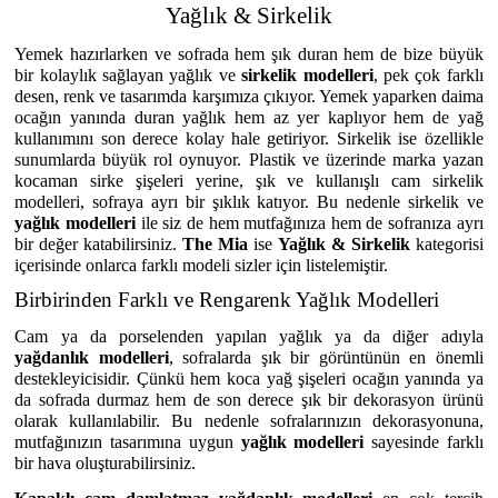
Yağlık & Sirkelik
Yemek hazırlarken ve sofrada hem şık duran hem de bize büyük
bir kolaylık sağlayan yağlık ve
sirkelik modelleri
, pek çok farklı
desen, renk ve tasarımda karşımıza çıkıyor. Yemek yaparken daima
ocağın yanında duran yağlık hem az yer kaplıyor hem de yağ
kullanımını son derece kolay hale getiriyor. Sirkelik ise özellikle
sunumlarda büyük rol oynuyor. Plastik ve üzerinde marka yazan
kocaman sirke şişeleri yerine, şık ve kullanışlı cam sirkelik
modelleri, sofraya ayrı bir şıklık katıyor. Bu nedenle sirkelik ve
yağlık modelleri
ile siz de hem mutfağınıza hem de sofranıza ayrı
bir değer katabilirsiniz.
The Mia
ise
Yağlık & Sirkelik
kategorisi
içerisinde onlarca farklı modeli sizler için listelemiştir.
Birbirinden Farklı ve Rengarenk Yağlık Modelleri
Cam ya da porselenden yapılan yağlık ya da diğer adıyla
yağdanlık modelleri
, sofralarda şık bir görüntünün en önemli
destekleyicisidir. Çünkü hem koca yağ şişeleri ocağın yanında ya
da sofrada durmaz hem de son derece şık bir dekorasyon ürünü
olarak kullanılabilir. Bu nedenle sofralarınızın dekorasyonuna,
mutfağınızın tasarımına uygun
yağlık modelleri
sayesinde farklı
bir hava oluşturabilirsiniz.