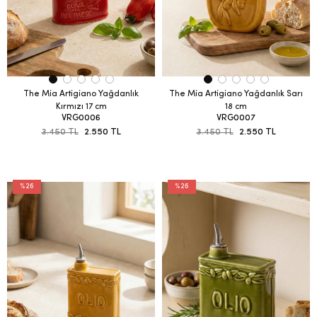
The Mia Artigiano Yağdanlık
The Mia Artigiano Yağdanlık Sarı
Kırmızı 17 cm
18 cm
VRG0006
VRG0007
3.450 TL
2.550 TL
3.450 TL
2.550 TL
%26
%26