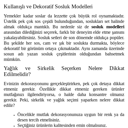
Kullanışlı ve Dekoratif Sosluk Modelleri
Yemekler kadar soslar da lezzette çok büyük rol oynamaktadır.
Üstelik pek çok sos çeşidi bulunduğundan, soslukları set halinde
almak oldukça mantıklı. Bu nedenle siz de
sosluk modelleri
arasından dilediğinizi seçerek, farklı bir deneyim elde etme şansını
yakalayabilirsiniz. Sosluk setleri de son dönemde oldukça popüler.
Bu şekilde her sos, cam ve şık bir soslukta durmakta, böylece
dekoratif bir görünüm ortaya çıkmaktadır. Aynı zamanda üzerinde
sosun adı yazan sosluk çeşitlerinin olduğundan bahsetmek
mümkün.
Yağlık ve Sirkelik Seçerken Nelere Dikkat
Edilmelidir?
Evinizin dekorasyonunu gerçekleştirirken, pek çok detaya dikkat
etmeniz gerekir. Özellikle dikkat etmeniz gereken ürünler
mutfağınızı ilgilendiriyorsa, o halde daha konsantre olmanız
gerekir. Peki, sirkelik ve yağlık seçimi yaparken nelere dikkat
edilir?
Öncelikle mutfak dekorasyonunuza uygun bir renk ya da
desen tercih etmelisiniz.
Seçtiğiniz ürünlerin kalitesinden emin olmalısınız.