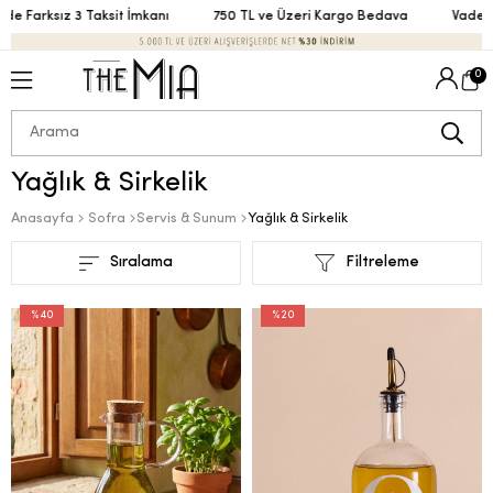
arksız 3 Taksit İmkanı
750 TL ve Üzeri Kargo Bedava
Vade Farksı
0
Yağlık & Sirkelik
Anasayfa
Sofra
Servis & Sunum
Yağlık & Sirkelik
Sıralama
Filtreleme
%40
%20