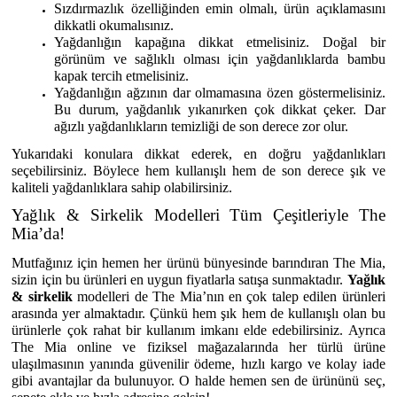
Sızdırmazlık özelliğinden emin olmalı, ürün açıklamasını
dikkatli okumalısınız.
Yağdanlığın kapağına dikkat etmelisiniz. Doğal bir
görünüm ve sağlıklı olması için yağdanlıklarda bambu
kapak tercih etmelisiniz.
Yağdanlığın ağzının dar olmamasına özen göstermelisiniz.
Bu durum, yağdanlık yıkanırken çok dikkat çeker. Dar
ağızlı yağdanlıkların temizliği de son derece zor olur.
Yukarıdaki konulara dikkat ederek, en doğru yağdanlıkları
seçebilirsiniz. Böylece hem kullanışlı hem de son derece şık ve
kaliteli yağdanlıklara sahip olabilirsiniz.
Yağlık & Sirkelik Modelleri Tüm Çeşitleriyle The
Mia’da!
Mutfağınız için hemen her ürünü bünyesinde barındıran The Mia,
sizin için bu ürünleri en uygun fiyatlarla satışa sunmaktadır.
Yağlık
& sirkelik
modelleri de The Mia’nın en çok talep edilen ürünleri
arasında yer almaktadır. Çünkü hem şık hem de kullanışlı olan bu
ürünlerle çok rahat bir kullanım imkanı elde edebilirsiniz. Ayrıca
The Mia online ve fiziksel mağazalarında her türlü ürüne
ulaşılmasının yanında güvenilir ödeme, hızlı kargo ve kolay iade
gibi avantajlar da bulunuyor. O halde hemen sen de ürününü seç,