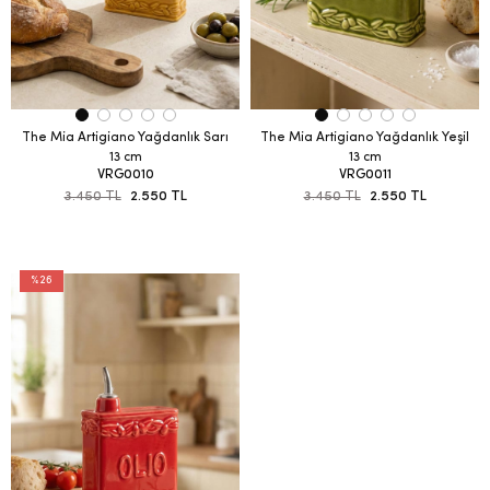
The Mia Artigiano Yağdanlık Sarı
The Mia Artigiano Yağdanlık Yeşil
13 cm
13 cm
VRG0010
VRG0011
3.450 TL
2.550 TL
3.450 TL
2.550 TL
%26