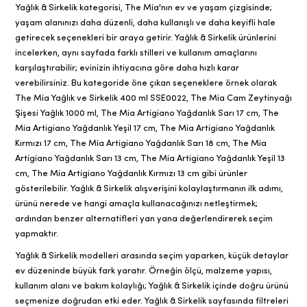
Yağlık & Sirkelik kategorisi, The Mia'nın ev ve yaşam çizgisinde;
yaşam alanınızı daha düzenli, daha kullanışlı ve daha keyifli hale
getirecek seçenekleri bir araya getirir. Yağlık & Sirkelik ürünlerini
incelerken, aynı sayfada farklı stilleri ve kullanım amaçlarını
karşılaştırabilir; evinizin ihtiyacına göre daha hızlı karar
verebilirsiniz. Bu kategoride öne çıkan seçeneklere örnek olarak
The Mia Yağlık ve Sirkelik 400 ml SSE0022, The Mia Cam Zeytinyağı
Şişesi Yağlık 1000 ml, The Mia Artigiano Yağdanlık Sarı 17 cm, The
Mia Artigiano Yağdanlık Yeşil 17 cm, The Mia Artigiano Yağdanlık
Kırmızı 17 cm, The Mia Artigiano Yağdanlık Sarı 18 cm, The Mia
Artigiano Yağdanlık Sarı 13 cm, The Mia Artigiano Yağdanlık Yeşil 13
cm, The Mia Artigiano Yağdanlık Kırmızı 13 cm gibi ürünler
gösterilebilir. Yağlık & Sirkelik alışverişini kolaylaştırmanın ilk adımı,
ürünü nerede ve hangi amaçla kullanacağınızı netleştirmek;
ardından benzer alternatifleri yan yana değerlendirerek seçim
yapmaktır.
Yağlık & Sirkelik modelleri arasında seçim yaparken, küçük detaylar
ev düzeninde büyük fark yaratır. Örneğin ölçü, malzeme yapısı,
kullanım alanı ve bakım kolaylığı; Yağlık & Sirkelik içinde doğru ürünü
seçmenize doğrudan etki eder. Yağlık & Sirkelik sayfasında filtreleri