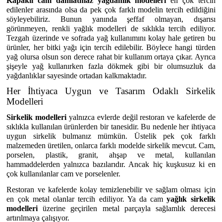
Kapaklı cam damlatmaz yağdanlık modelleri
en çok tercih
edilenler arasında olsa da pek çok farklı modelin tercih edildiğini
söyleyebiliriz. Bunun yanında şeffaf olmayan, dışarısı
görünmeyen, renkli yağlık modelleri de sıklıkla tercih ediliyor.
Tezgah üzerinde ve sofrada yağ kullanımını kolay hale getiren bu
ürünler, her bitki yağı için tercih edilebilir. Böylece hangi türden
yağ olursa olsun son derece rahat bir kullanım ortaya çıkar. Ayrıca
şişeyle yağ kullanırken fazla dökmek gibi bir olumsuzluk da
yağdanlıklar sayesinde ortadan kalkmaktadır.
Her İhtiyaca Uygun ve Tasarım Odaklı Sirkelik
Modelleri
Sirkelik modelleri
yalnızca evlerde değil restoran ve kafelerde de
sıklıkla kullanılan ürünlerden bir tanesidir. Bu nedenle her ihtiyaca
uygun sirkelik bulmanız mümkün. Üstelik pek çok farklı
malzemeden üretilen, onlarca farklı modelde sirkelik mevcut. Cam,
porselen, plastik, granit, ahşap ve metal, kullanılan
hammaddelerden yalnızca bazılarıdır. Ancak hiç kuşkusuz ki en
çok kullanılanlar cam ve porselenler.
Restoran ve kafelerde kolay temizlenebilir ve sağlam olması için
en çok metal olanlar tercih ediliyor. Ya da cam
yağlık sirkelik
modelleri
üzerine geçirilen metal parçayla sağlamlık derecesi
artırılmaya çalışıyor.