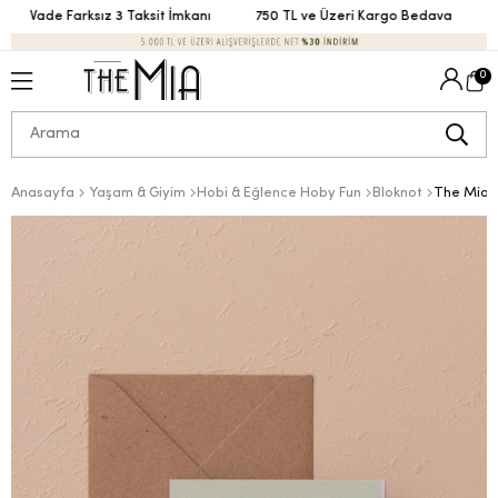
Vade Farksız 3 Taksit İmkanı
750 TL ve Üzeri Kargo Bedava
Va
0
Anasayfa
Yaşam & Giyim
Hobi & Eğlence Hoby Fun
Bloknot
The Mia Ar