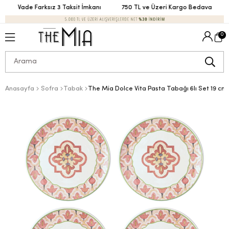
Vade Farksız 3 Taksit İmkanı
750 TL ve Üzeri Kargo Bedava
0
Anasayfa
Sofra
Tabak
The Mia Dolce Vita Pasta Tabağı 6lı Set 19 c