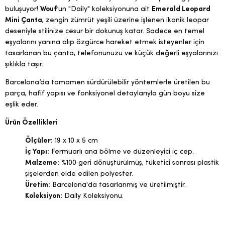
buluşuyor!
Wouf
’un "Daily" koleksiyonuna ait
Emerald Leopard
Mini Çanta
, zengin zümrüt yeşili üzerine işlenen ikonik leopar
deseniyle stilinize cesur bir dokunuş katar. Sadece en temel
eşyalarını yanına alıp özgürce hareket etmek isteyenler için
tasarlanan bu çanta, telefonunuzu ve küçük değerli eşyalarınızı
şıklıkla taşır.
Barcelona’da tamamen sürdürülebilir yöntemlerle üretilen bu
parça, hafif yapısı ve fonksiyonel detaylarıyla gün boyu size
eşlik eder.
Ürün Özellikleri
Ölçüler:
19 x 10 x 5 cm
İç Yapı:
Fermuarlı ana bölme ve düzenleyici iç cep.
Malzeme:
%100 geri dönüştürülmüş, tüketici sonrası plastik
şişelerden elde edilen polyester.
Üretim:
Barcelona'da tasarlanmış ve üretilmiştir.
Koleksiyon:
Daily Koleksiyonu.