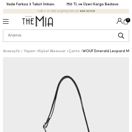
Vade Farksız 3 Taksit İmkanı
750 TL ve Üzeri Kargo Bedava
Vad
0
Anasayfa
Yaşam
Kişisel Aksesuar
Çanta
WOUF Emerald Leopard Min