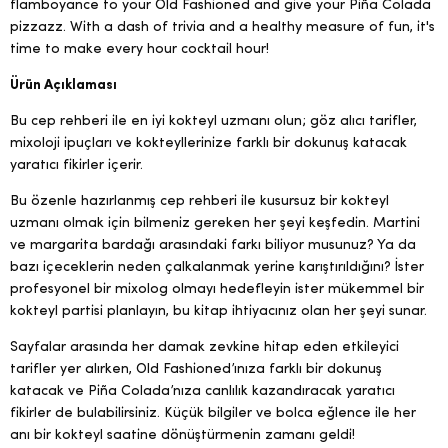
flamboyance to your Old Fashioned and give your Piña Colada
pizzazz. With a dash of trivia and a healthy measure of fun, it's
time to make every hour cocktail hour!
Ürün Açıklaması
Bu cep rehberi ile en iyi kokteyl uzmanı olun; göz alıcı tarifler,
mixoloji ipuçları ve kokteyllerinize farklı bir dokunuş katacak
yaratıcı fikirler içerir.
Bu özenle hazırlanmış cep rehberi ile kusursuz bir kokteyl
uzmanı olmak için bilmeniz gereken her şeyi keşfedin. Martini
ve margarita bardağı arasındaki farkı biliyor musunuz? Ya da
bazı içeceklerin neden çalkalanmak yerine karıştırıldığını? İster
profesyonel bir mixolog olmayı hedefleyin ister mükemmel bir
kokteyl partisi planlayın, bu kitap ihtiyacınız olan her şeyi sunar.
Sayfalar arasında her damak zevkine hitap eden etkileyici
tarifler yer alırken, Old Fashioned’ınıza farklı bir dokunuş
katacak ve Piña Colada’nıza canlılık kazandıracak yaratıcı
fikirler de bulabilirsiniz. Küçük bilgiler ve bolca eğlence ile her
anı bir kokteyl saatine dönüştürmenin zamanı geldi!