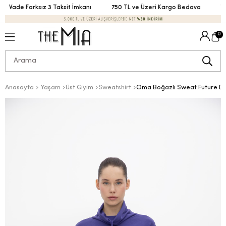
Vade Farksız 3 Taksit İmkanı
750 TL ve Üzeri Kargo Bedava
Vad
0
Anasayfa
Yaşam
Üst Giyim
Sweatshirt
Oma Boğazlı Sweat Future Du