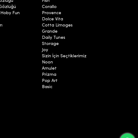
özlüğü
Fish
 Gözlüğü
Corallo
 Hoby Fun
Provence
Dolce Vita
rı
Cotta Limoges
Grande
Daily Tunes
Storage
Joy
Sizin İçin Seçtiklerimiz
Noon
Amulet
Prizma
Pop Art
Basic