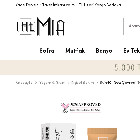
Vade Farksız 3 Taksit İmkanı ve 750 TL Üzeri Kargo Bedava
Sofra
Mutfak
Banyo
Ev Tek
S
T
S
N
V
S
P
T
D
Y
Anasayfa
Yaşam & Giyim
Kişisel Bakım
Skin401 Göz Çevresi R
Y
B
D
T
Ç
B
D
M
T
Ç
A
B
T
Y
S
D