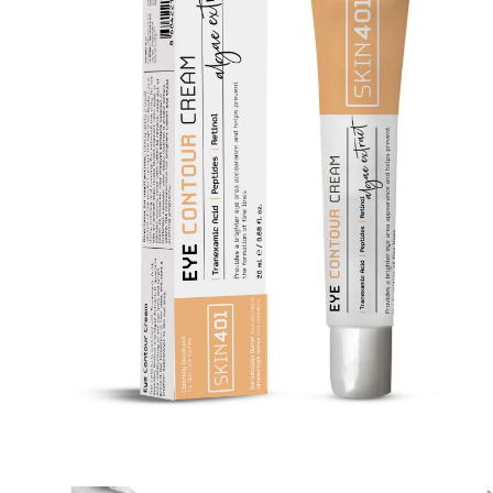
M
T
P