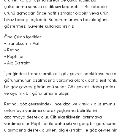
ürünler, kargo taşıma sürecinde çalkanabilir. Bu
çalkalanma sonucu asidik sıvı köpürebilir. Bu sebeple
ürünü açmadan önce hafif sızmalar olabilir veya ürün
biraz basınçlı açılabilir. Bu durum ürünün bozulduğunu
göstermez. Güvenle kullanabilirsiniz.
Öne Çıkan içerikler:
• Traneksamik Asit
• Retinol
• Peptitler
• Alg Ekstraktı
İçeriğindeki traneksamik asit göz çevresindeki koyu halka
görünümünün azalmasına yardımcı olarak daha eşit tonlu
bir göz çevresi görünümü sunar. Göz çevresi daha parlak
ve aydınlık bir görünümüne ulaşır.
Retinol, göz çevresindeki ince çizgi ve kırışıklık oluşumunu
önlemeye yardımcı olarak yaşlanma belirtilerini
azaltmaya destek olur. Cilt elastikiyetini artırmaya
yardımcı olur. Peptitler ile daha sıkı ve genç bir görünüme
ulaşmasına destek olurken, alg ekstraktı ile göz çevresinin