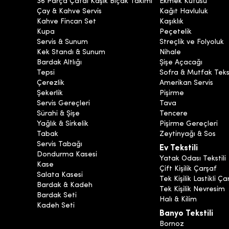
36 Parça Çatal Kaşık Bıçak Takımı
Ekmek Kutusu
Çay & Kahve Servis
Kağıt Havluluk
Kahve Fincan Set
Kaşıklık
Kupa
Peçetelik
Servis & Sunum
Streçlik ve Folyoluk
Kek Standı & Sunum
Nihale
Bardak Altlığı
Şişe Açacağı
Tepsi
Sofra & Mutfak Tekst
Çerezlik
Amerikan Servis
Şekerlik
Pişirme
Servis Gereçleri
Tava
Sürahi & Şişe
Tencere
Yağlık & Sirkelik
Pişirme Gereçleri
Tabak
Zeytinyağı & Sos
Servis Tabağı
Ev Tekstili
Dondurma Kasesi
Yatak Odası Tekstili
Kase
Çift Kişilik Çarşaf
Salata Kasesi
Tek Kişilik Lastikli Ça
Bardak & Kadeh
Tek Kişilik Nevresim
Bardak Seti
Halı & Kilim
Kadeh Seti
Banyo Tekstili
Bornoz