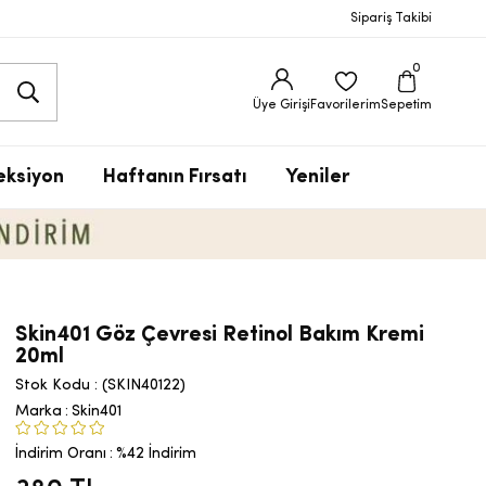
Sipariş Takibi
0
Üye Girişi
Favorilerim
Sepetim
eksiyon
Haftanın Fırsatı
Yeniler
Skin401 Göz Çevresi Retinol Bakım Kremi
20ml
Stok Kodu
(SKIN40122)
Marka
:
Skin401
İndirim Oranı
:
%
42
İndirim