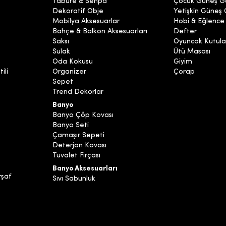
Tabure & Sehpa
Çocuk Güneş G
Dekoratif Obje
Yetişkin Güneş
Mobilya Aksesuarlar
Hobi & Eğlence
Bahçe & Balkon Aksesuarları
Defter
Saksı
Oyuncak Kutula
Sulak
Ütü Masası
Oda Kokusu
Giyim
ili
Organizer
Çorap
Sepet
Trend Dekorlar
Banyo
Banyo Çöp Kovası
Banyo Seti
Çamaşır Sepeti
Deterjan Kovası
Tuvalet Fırçası
Banyo Aksesuarları
rşaf
Sıvı Sabunluk