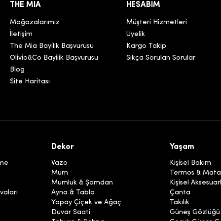
THE MIA
HESABIM
Mağazalarımız
Müşteri Hizmetleri
İletişim
Üyelik
The Mia Bayilik Başvurusu
Kargo Takip
Olivio&Co Bayilik Başvurusu
Sıkça Sorulan Sorular
Blog
Site Haritası
Dekor
Yaşam
eme
Vazo
Kişisel Bakım
Mum
Termos & Mata
Mumluk & Şamdan
Kişisel Aksesuar
vaları
Ayna & Tablo
Çanta
Yapay Çiçek ve Ağaç
Takılık
Duvar Saati
Güneş Gözlüğü