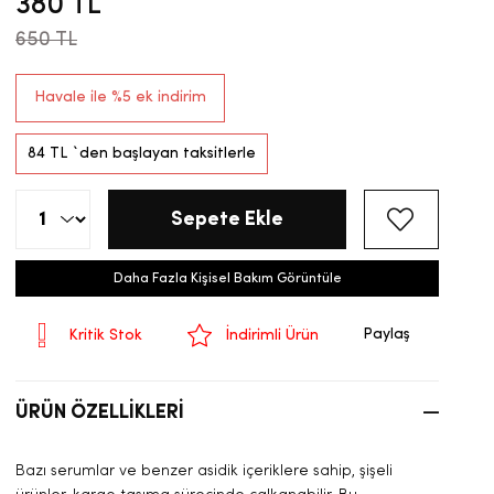
380 TL
650 TL
Havale ile %5 ek indirim
84 TL
`den başlayan taksitlerle
Daha Fazla Kişisel Bakım Görüntüle
Paylaş
Kritik Stok
İndirimli Ürün
ÜRÜN ÖZELLIKLERI
Bazı serumlar ve benzer asidik içeriklere sahip, şişeli