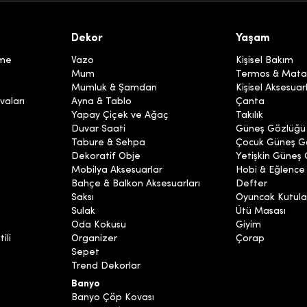
Dekor
Yaşam
eme
Vazo
Kişisel Bakım
Mum
Termos & Mata
Mumluk & Şamdan
Kişisel Aksesuar
vaları
Ayna & Tablo
Çanta
Yapay Çiçek ve Ağaç
Takılık
Duvar Saati
Güneş Gözlüğü
Tabure & Sehpa
Çocuk Güneş G
Dekoratif Obje
Yetişkin Güneş
Mobilya Aksesuarlar
Hobi & Eğlence
Bahçe & Balkon Aksesuarları
Defter
Saksı
Oyuncak Kutula
Sulak
Ütü Masası
Oda Kokusu
Giyim
ili
Organizer
Çorap
Sepet
Trend Dekorlar
Banyo
Banyo Çöp Kovası