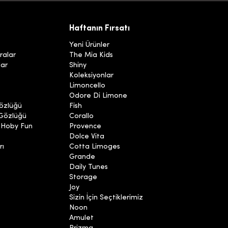
Haftanın Fırsatı
Yeni Ürünler
ralar
The Mia Kids
lar
Shiny
Koleksiyonlar
Limoncello
Odore Di Limone
özlüğü
Fish
 Gözlüğü
Corallo
 Hoby Fun
Provence
Dolce Vita
rı
Cotta Limoges
Grande
Daily Tunes
Storage
Joy
Sizin İçin Seçtiklerimiz
Noon
Amulet