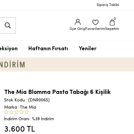
Sipariş Takibi
0
Üye Girişi
Favorilerim
Sepetim
eksiyon
Haftanın Fırsatı
Yeniler
The Mia Blomma Pasta Tabağı 6 Kişilik
Stok Kodu
(DNR0065)
Marka
:
The Mia
İndirim Oranı
:
%
39
İndirim
3.600 TL