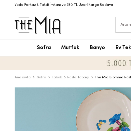
Vade Farksız 3 Taksit İmkanı ve 750 TL Üzeri Kargo Bedava
Sofra
Mutfak
Banyo
Ev Tek
S
T
S
N
V
S
P
T
D
Y
Anasayfa
Sofra
Tabak
Pasta Tabağı
The Mia Blomma Pasta 
Y
B
D
T
Ç
B
D
M
T
Ç
A
B
T
Y
S
D