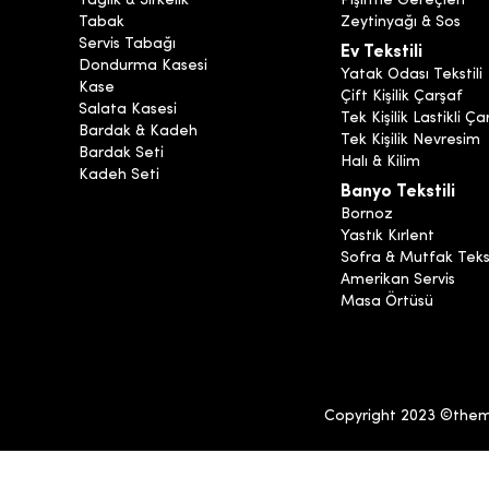
Yağlık & Sirkelik
Pişirme Gereçleri
Tabak
Zeytinyağı & Sos
Servis Tabağı
Ev Tekstili
Dondurma Kasesi
Yatak Odası Tekstili
Kase
Çift Kişilik Çarşaf
Salata Kasesi
Tek Kişilik Lastikli Ça
Bardak & Kadeh
Tek Kişilik Nevresim
Bardak Seti
Halı & Kilim
Kadeh Seti
Banyo Tekstili
Bornoz
Yastık Kırlent
Sofra & Mutfak Tekst
Amerikan Servis
Masa Örtüsü
Copyright 2023 ©themia.