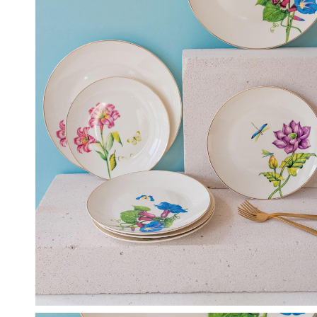
M
T
P