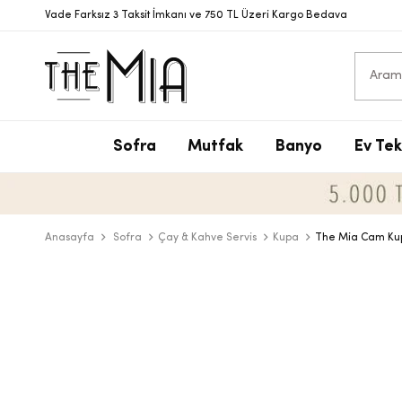
Vade Farksız 3 Taksit İmkanı ve 750 TL Üzeri Kargo Bedava
Sofra
Mutfak
Banyo
Ev Tek
S
T
S
N
V
S
P
T
D
Y
Anasayfa
Sofra
Çay & Kahve Servis
Kupa
The Mia Cam Ku
Y
B
D
T
Ç
B
D
M
T
Ç
A
B
T
Y
S
D