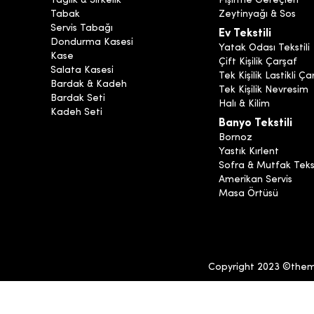
Yağlık & Sirkelik
Pişirme Gereçleri
Tabak
Zeytinyağı & Sos
Servis Tabağı
Ev Tekstili
Dondurma Kasesi
Yatak Odası Tekstili
Kase
Çift Kişilik Çarşaf
Salata Kasesi
Tek Kişilik Lastikli Ça
Bardak & Kadeh
Tek Kişilik Nevresim
Bardak Seti
Halı & Kilim
Kadeh Seti
Banyo Tekstili
Bornoz
Yastık Kırlent
Sofra & Mutfak Tekst
Amerikan Servis
Masa Örtüsü
Copyright 2023 ©themia.