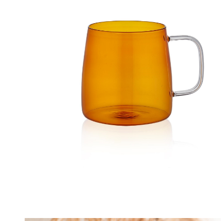
M
T
P