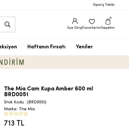
Sipariş Takibi
0
Üye Girişi
Favorilerim
Sepetim
eksiyon
Haftanın Fırsatı
Yeniler
The Mia Cam Kupa Amber 600 ml
BRD0051
Stok Kodu
(BRD0051)
Marka
:
The Mia
713 TL