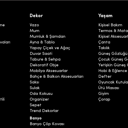
Dekor
Yaşam
eme
Vazo
Kişisel Bakım
Mum
Termos & Mata
Mumluk & Şamdan
Kişisel Aksesuar
vaları
Ayna & Tablo
Çanta
Yapay Çiçek ve Ağaç
Takılık
Duvar Saati
Güneş Gözlüğü
Tabure & Sehpa
Çocuk Güneş G
Dekoratif Obje
Yetişkin Güneş
Mobilya Aksesuarlar
Hobi & Eğlence
Bahçe & Balkon Aksesuarları
Defter
Saksı
Oyuncak Kutula
Sulak
Ütü Masası
Oda Kokusu
Giyim
ili
Organizer
Çorap
Sepet
Trend Dekorlar
Banyo
Banyo Çöp Kovası