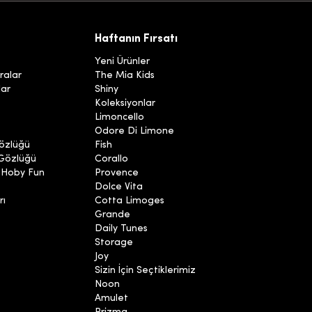
Haftanın Fırsatı
Yeni Ürünler
ralar
The Mia Kids
lar
Shiny
Koleksiyonlar
Limoncello
Odore Di Limone
özlüğü
Fish
 Gözlüğü
Corallo
 Hoby Fun
Provence
Dolce Vita
rı
Cotta Limoges
Grande
Daily Tunes
Storage
Joy
Sizin İçin Seçtiklerimiz
Noon
Amulet