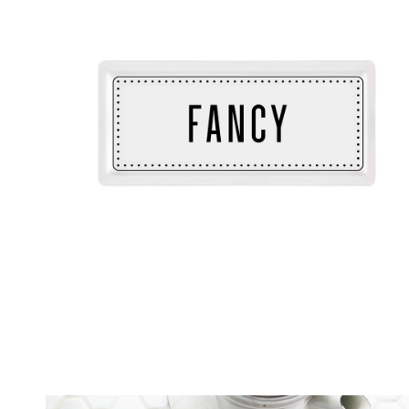
M
T
P