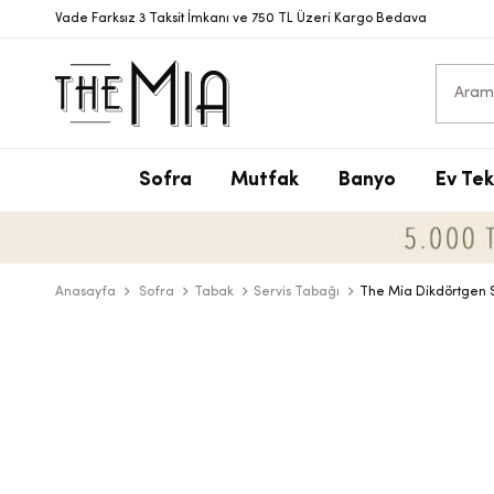
Vade Farksız 3 Taksit İmkanı ve 750 TL Üzeri Kargo Bedava
Sofra
Mutfak
Banyo
Ev Tek
S
T
S
N
V
S
P
T
D
Y
Anasayfa
Sofra
Tabak
Servis Tabağı
The Mia Dikdörtgen S
Y
B
D
T
Ç
B
D
M
T
Ç
A
B
T
Y
S
D