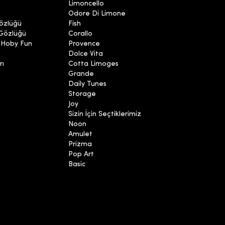
Limoncello
Odore Di Limone
özlüğü
Fish
 Gözlüğü
Corallo
 Hoby Fun
Provence
Dolce Vita
rı
Cotta Limoges
Grande
Daily Tunes
Storage
Joy
Sizin İçin Seçtiklerimiz
Noon
Amulet
Prizma
Pop Art
Basic