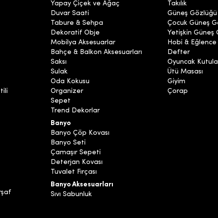
Yapay Çiçek ve Ağaç
Takılık
Duvar Saati
Güneş Gözlüğü
Tabure & Sehpa
Çocuk Güneş G
Dekoratif Obje
Yetişkin Güneş
Mobilya Aksesuarlar
Hobi & Eğlence
Bahçe & Balkon Aksesuarları
Defter
Saksı
Oyuncak Kutula
Sulak
Ütü Masası
Oda Kokusu
Giyim
ili
Organizer
Çorap
Sepet
Trend Dekorlar
Banyo
Banyo Çöp Kovası
Banyo Seti
Çamaşır Sepeti
Deterjan Kovası
Tuvalet Fırçası
Banyo Aksesuarları
rşaf
Sıvı Sabunluk