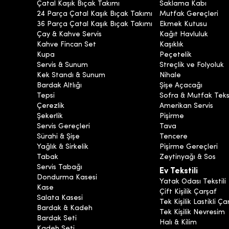
Çatal Kaşık Bıçak Takımı
Saklama Kabı
24 Parça Çatal Kaşık Bıçak Takımı
Mutfak Gereçleri
36 Parça Çatal Kaşık Bıçak Takımı
Ekmek Kutusu
Çay & Kahve Servis
Kağıt Havluluk
Kahve Fincan Set
Kaşıklık
Kupa
Peçetelik
Servis & Sunum
Streçlik ve Folyoluk
Kek Standı & Sunum
Nihale
Bardak Altlığı
Şişe Açacağı
Tepsi
Sofra & Mutfak Tekst
Çerezlik
Amerikan Servis
Şekerlik
Pişirme
Servis Gereçleri
Tava
Sürahi & Şişe
Tencere
Yağlık & Sirkelik
Pişirme Gereçleri
Tabak
Zeytinyağı & Sos
Servis Tabağı
Ev Tekstili
Dondurma Kasesi
Yatak Odası Tekstili
Kase
Çift Kişilik Çarşaf
Salata Kasesi
Tek Kişilik Lastikli Ça
Bardak & Kadeh
Tek Kişilik Nevresim
Bardak Seti
Halı & Kilim
Kadeh Seti