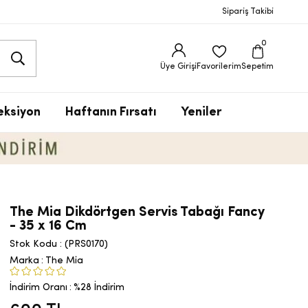
Sipariş Takibi
0
Üye Girişi
Favorilerim
Sepetim
eksiyon
Haftanın Fırsatı
Yeniler
The Mia Dikdörtgen Servis Tabağı Fancy
- 35 x 16 Cm
Stok Kodu
(PRS0170)
Marka
:
The Mia
İndirim Oranı
:
%
28
İndirim