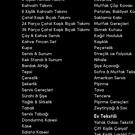
Kahvaltı Takımı
Mutfak Çöp Kovası
6 Kişilik Kahvaltı Takımı
Patates, Bakliyat Ko
Çatal Kaşık Bıçak Takımı
Saklama Kabı
24 Parça Çatal Kaşık Bıçak Takımı
Mutfak Gereçleri
36 Parça Çatal Kaşık Bıçak Takımı
Ekmek Kutusu
Çay & Kahve Servis
Kağıt Havluluk
Kahve Fincan Set
Kaşıklık
Kupa
Peçetelik
Servis & Sunum
Streçlik ve Folyoluk
Kek Standı & Sunum
Nihale
Bardak Altlığı
Şişe Açacağı
Tepsi
Sofra & Mutfak Tekst
Çerezlik
Amerikan Servis
Şekerlik
Pişirme
Servis Gereçleri
Tava
Sürahi & Şişe
Tencere
Yağlık & Sirkelik
Pişirme Gereçleri
Tabak
Zeytinyağı & Sos
Servis Tabağı
Ev Tekstili
Dondurma Kasesi
Yatak Odası Tekstili
Kase
Çift Kişilik Çarşaf
Salata Kasesi
Tek Kişilik Lastikli Ça