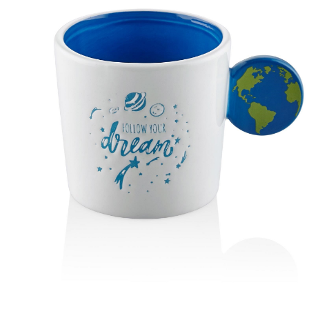
M
T
P