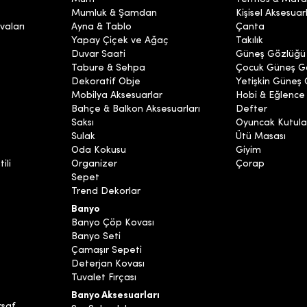
Mumluk & Şamdan
Kişisel Aksesuar
vaları
Ayna & Tablo
Çanta
Yapay Çiçek ve Ağaç
Takılık
Duvar Saati
Güneş Gözlüğü
Tabure & Sehpa
Çocuk Güneş G
Dekoratif Obje
Yetişkin Güneş
Mobilya Aksesuarlar
Hobi & Eğlence
Bahçe & Balkon Aksesuarları
Defter
Saksı
Oyuncak Kutula
Sulak
Ütü Masası
Oda Kokusu
Giyim
ili
Organizer
Çorap
Sepet
Trend Dekorlar
Banyo
Banyo Çöp Kovası
Banyo Seti
Çamaşır Sepeti
Deterjan Kovası
Tuvalet Fırçası
Banyo Aksesuarları
rşaf