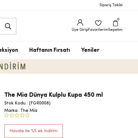
Sipariş Takibi
0
Üye Girişi
Favorilerim
Sepetim
eksiyon
Haftanın Fırsatı
Yeniler
The Mia Dünya Kulplu Kupa 450 ml
Stok Kodu
(FGR0008)
Marka
:
The Mia
Havale ile %5 ek indirim