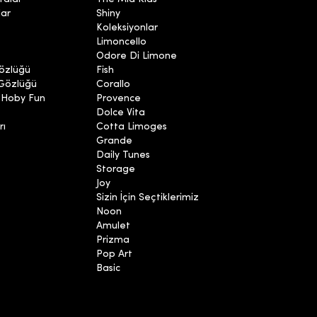
lar
Shiny
Koleksiyonlar
Limoncello
Odore Di Limone
özlüğü
Fish
 Gözlüğü
Corallo
 Hoby Fun
Provence
Dolce Vita
rı
Cotta Limoges
Grande
Daily Tunes
Storage
Joy
Sizin İçin Seçtiklerimiz
Noon
Amulet
Prizma
Pop Art
Basic