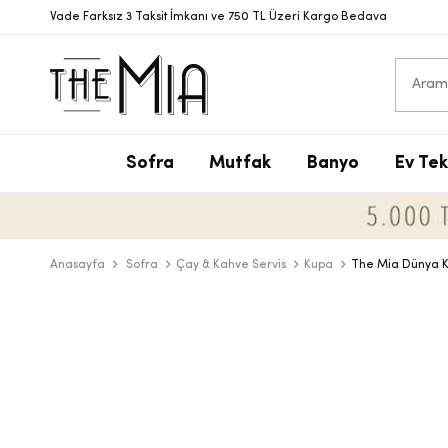
Vade Farksız 3 Taksit İmkanı ve 750 TL Üzeri Kargo Bedava
Sofra
Mutfak
Banyo
Ev Tek
S
T
S
N
V
S
P
T
D
Y
Anasayfa
Sofra
Çay & Kahve Servis
Kupa
The Mia Dünya K
Y
B
D
T
Ç
B
D
M
T
Ç
A
B
T
Y
S
D