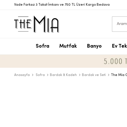
Vade Farksız 3 Taksit İmkanı ve 750 TL Üzeri Kargo Bedava
Sofra
Mutfak
Banyo
Ev Tek
S
T
S
N
V
S
P
T
D
Y
Anasayfa
Sofra
Bardak & Kadeh
Bardak ve Seti
The Mia G
Y
B
D
T
Ç
B
D
M
T
Ç
A
B
T
Y
S
D