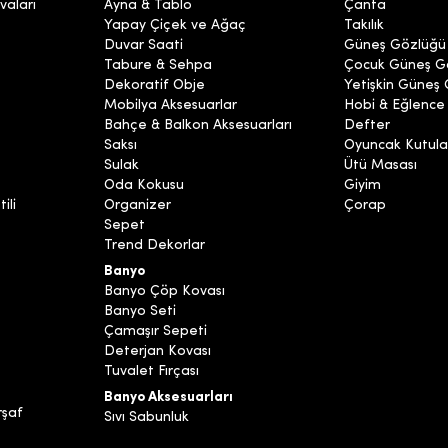
vaları
Ayna & Tablo
Çanta
Yapay Çiçek ve Ağaç
Takılık
Duvar Saati
Güneş Gözlüğü
Tabure & Sehpa
Çocuk Güneş G
Dekoratif Obje
Yetişkin Güneş
Mobilya Aksesuarlar
Hobi & Eğlence
Bahçe & Balkon Aksesuarları
Defter
Saksı
Oyuncak Kutula
Sulak
Ütü Masası
Oda Kokusu
Giyim
ili
Organizer
Çorap
Sepet
Trend Dekorlar
Banyo
Banyo Çöp Kovası
Banyo Seti
Çamaşır Sepeti
Deterjan Kovası
Tuvalet Fırçası
Banyo Aksesuarları
rşaf
Sıvı Sabunluk