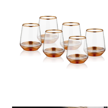
M
T
P