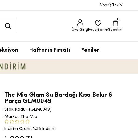
Sipariş Takibi
0
Üye Girişi
Favorilerim
Sepetim
eksiyon
Haftanın Fırsatı
Yeniler
The Mia Glam Su Bardağı Kısa Bakır 6
Parça GLM0049
Stok Kodu
(GLM0049)
Marka
:
The Mia
İndirim Oranı
:
%
38
İndirim