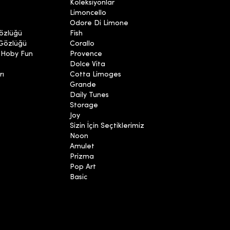
Koleksiyonlar
Limoncello
Odore Di Limone
özlüğü
Fish
 Gözlüğü
Corallo
 Hoby Fun
Provence
Dolce Vita
rı
Cotta Limoges
Grande
Daily Tunes
Storage
Joy
Sizin İçin Seçtiklerimiz
Noon
Amulet
Prizma
Pop Art
Basic