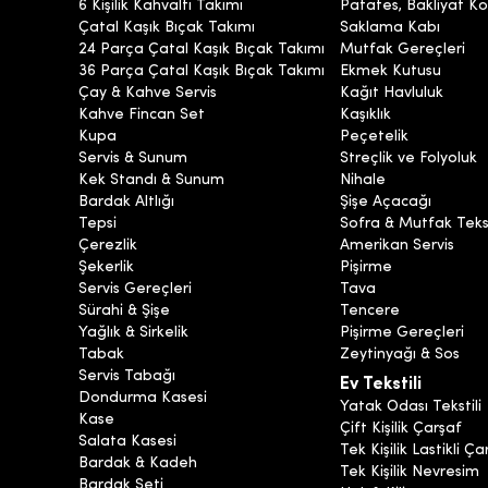
6 Kişilik Kahvaltı Takımı
Patates, Bakliyat Ko
Çatal Kaşık Bıçak Takımı
Saklama Kabı
24 Parça Çatal Kaşık Bıçak Takımı
Mutfak Gereçleri
36 Parça Çatal Kaşık Bıçak Takımı
Ekmek Kutusu
Çay & Kahve Servis
Kağıt Havluluk
Kahve Fincan Set
Kaşıklık
Kupa
Peçetelik
Servis & Sunum
Streçlik ve Folyoluk
Kek Standı & Sunum
Nihale
Bardak Altlığı
Şişe Açacağı
Tepsi
Sofra & Mutfak Tekst
Çerezlik
Amerikan Servis
Şekerlik
Pişirme
Servis Gereçleri
Tava
Sürahi & Şişe
Tencere
Yağlık & Sirkelik
Pişirme Gereçleri
Tabak
Zeytinyağı & Sos
Servis Tabağı
Ev Tekstili
Dondurma Kasesi
Yatak Odası Tekstili
Kase
Çift Kişilik Çarşaf
Salata Kasesi
Tek Kişilik Lastikli Ça
Bardak & Kadeh
Tek Kişilik Nevresim
Bardak Seti