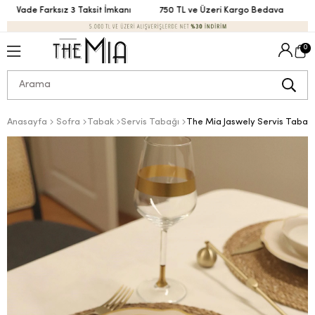
Vade Farksız 3 Taksit İmkanı
750 TL ve Üzeri Kargo Bedava
Vad
0
Anasayfa
Sofra
Tabak
Servis Tabağı
The Mia Jaswely Servis Tabağı