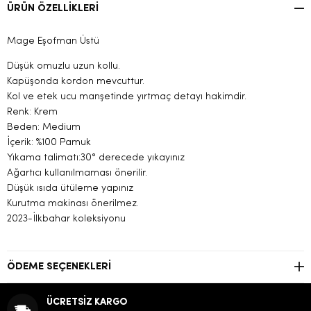
ÜRÜN ÖZELLIKLERI
Mage Eşofman Üstü
Düşük omuzlu uzun kollu.
Kapüşonda kordon mevcuttur.
Kol ve etek ucu manşetinde yırtmaç detayı hakimdir.
Renk: Krem
Beden: Medium
İçerik: %100 Pamuk
Yıkama talimatı:30° derecede yıkayınız
Ağartıcı kullanılmaması önerilir.
Düşük ısıda ütüleme yapınız
Kurutma makinası önerilmez.
2023-İlkbahar koleksiyonu
ÖDEME SEÇENEKLERI
ÜCRETSİZ KARGO