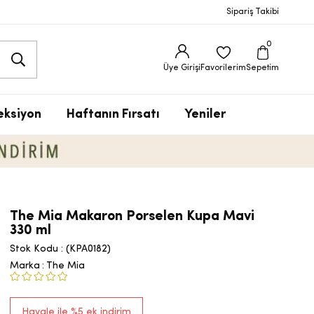
Sipariş Takibi
0
Üye Girişi
Favorilerim
Sepetim
eksiyon
Haftanın Fırsatı
Yeniler
The Mia Makaron Porselen Kupa Mavi
330 ml
Stok Kodu
(KPA0182)
Marka
:
The Mia
Havale ile %5 ek indirim