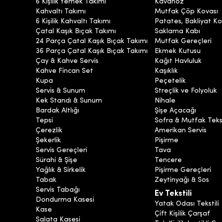
6 Kişilik Yemek Takımı
Kavanoz
Kahvaltı Takımı
Mutfak Çöp Kovası
6 Kişilik Kahvaltı Takımı
Patates, Bakliyat Ko
Çatal Kaşık Bıçak Takımı
Saklama Kabı
24 Parça Çatal Kaşık Bıçak Takımı
Mutfak Gereçleri
36 Parça Çatal Kaşık Bıçak Takımı
Ekmek Kutusu
Çay & Kahve Servis
Kağıt Havluluk
Kahve Fincan Set
Kaşıklık
Kupa
Peçetelik
Servis & Sunum
Streçlik ve Folyoluk
Kek Standı & Sunum
Nihale
Bardak Altlığı
Şişe Açacağı
Tepsi
Sofra & Mutfak Tekst
Çerezlik
Amerikan Servis
Şekerlik
Pişirme
Servis Gereçleri
Tava
Sürahi & Şişe
Tencere
Yağlık & Sirkelik
Pişirme Gereçleri
Tabak
Zeytinyağı & Sos
Servis Tabağı
Ev Tekstili
Dondurma Kasesi
Yatak Odası Tekstili
Kase
Çift Kişilik Çarşaf
Salata Kasesi