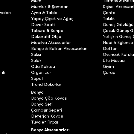
Mum
Termos & Mata
Mumluk & Şamdan
Kişisel Aksesuar
vaları
Ayna & Tablo
Çanta
Yapay Çiçek ve Ağaç
Takılık
Duvar Saati
Güneş Gözlüğü
Tabure & Sehpa
Çocuk Güneş G
Dekoratif Obje
Yetişkin Güneş
Mobilya Aksesuarlar
Hobi & Eğlence
Bahçe & Balkon Aksesuarları
Defter
Saksı
Oyuncak Kutula
Sulak
Ütü Masası
Oda Kokusu
Giyim
ili
Organizer
Çorap
Sepet
Trend Dekorlar
Banyo
Banyo Çöp Kovası
Banyo Seti
Çamaşır Sepeti
Deterjan Kovası
Tuvalet Fırçası
Banyo Aksesuarları