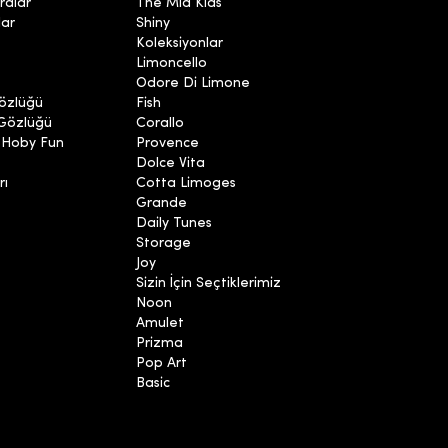
ralar
The Mia Kids
lar
Shiny
Koleksiyonlar
Limoncello
Odore Di Limone
özlüğü
Fish
 Gözlüğü
Corallo
 Hoby Fun
Provence
Dolce Vita
rı
Cotta Limoges
Grande
Daily Tunes
Storage
Joy
Sizin İçin Seçtiklerimiz
Noon
Amulet
Prizma
Pop Art
Basic