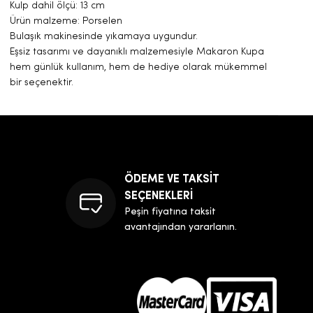
Kulp dahil ölçü: 13 cm
Ürün malzeme: Porselen
Bulaşık makinesinde yıkamaya uygundur.
Eşsiz tasarımı ve dayanıklı malzemesiyle Makaron Kupa
hem günlük kullanım, hem de hediye olarak mükemmel
bir seçenektir.
ÖDEME VE TAKSİT
SEÇENEKLERİ
Peşin fiyatına taksit
avantajından yararlanın.