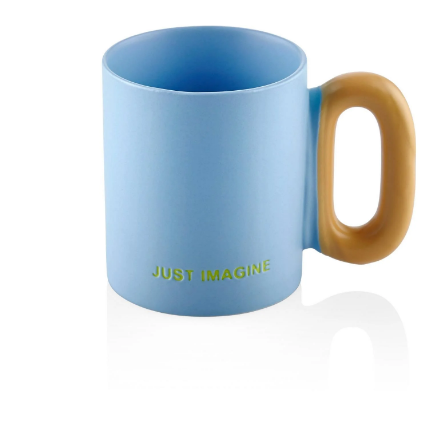
M
T
P