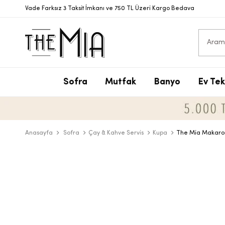
Vade Farksız 3 Taksit İmkanı ve 750 TL Üzeri Kargo Bedava
Sofra
Mutfak
Banyo
Ev Tek
S
T
S
N
V
S
P
T
D
Y
Anasayfa
Sofra
Çay & Kahve Servis
Kupa
The Mia Makaron
Y
B
D
T
Ç
B
D
M
T
Ç
A
B
T
Y
S
D