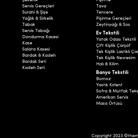
Şekerlik
Pişirme
Servis Gereçleri
Tava
Sürahi & Şişe
Tencere
Yağlık & Sirkelik
Pişirme Gereçleri
Tabak
Zeytinyağı & Sos
Servis Tabağı
Ev Tekstili
Dondurma Kasesi
Yatak Odası Tekstili
Kase
Çift Kişilik Çarşaf
Salata Kasesi
Tek Kişilik Lastikli Ça
Bardak & Kadeh
Tek Kişilik Nevresim
Bardak Seti
Halı & Kilim
Kadeh Seti
Banyo Tekstili
Bornoz
Yastık Kırlent
Sofra & Mutfak Tekst
Amerikan Servis
Masa Örtüsü
Copyright 2023 ©themia.