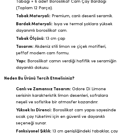
Tabağı + 6 adet Borosilikat Cam Çay Bardağı
(Toplam 12 Parça).
Tabak Materyali:
Premium, canlı desenli seramik.
Bardak Materyali:
Isıya ve termal şoklara yüksek
dayanımlı borosilikat cam.
Tabak Ölçüsü:
13 cm çap
Tasarım:
Akdeniz stili limon ve çiçek motifleri,
şeffaf modern cam formu.
Yapı:
Borosilikat camın verdiği hafiflik ve seramiğin
dayanıklı dokusu.
Neden Bu Ürünü Tercih Etmelisiniz?
Canlı ve Zamansız Tasarım:
Odore Di Limone
serisinin karakteristik limon desenleri, sofralara
neşeli ve sofistike bir atmosfer kazandırır.
Yüksek Isı Direnci:
Borosilikat cam yapısı sayesinde
sıcak çay tüketimi için en güvenli ve dayanıklı
seçeneği sunar.
Fonksiyonel Şıklık:
13 cm genişliğindeki tabaklar, çay