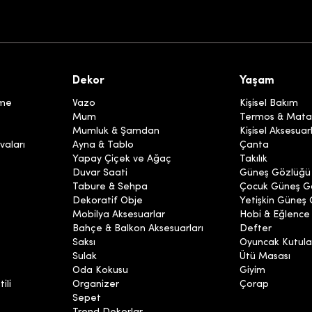
Dekor
Yaşam
eme
Vazo
Kişisel Bakım
Mum
Termos & Mata
Mumluk & Şamdan
Kişisel Aksesuar
vaları
Ayna & Tablo
Çanta
Yapay Çiçek ve Ağaç
Takılık
Duvar Saati
Güneş Gözlüğü
Tabure & Sehpa
Çocuk Güneş G
Dekoratif Obje
Yetişkin Güneş
Mobilya Aksesuarlar
Hobi & Eğlence
Bahçe & Balkon Aksesuarları
Defter
Saksı
Oyuncak Kutula
Sulak
Ütü Masası
Oda Kokusu
Giyim
ili
Organizer
Çorap
Sepet