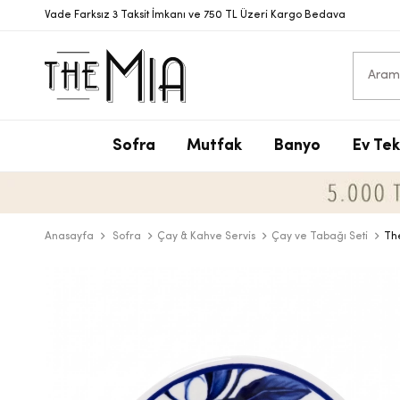
Vade Farksız 3 Taksit İmkanı ve 750 TL Üzeri Kargo Bedava
Sofra
Mutfak
Banyo
Ev Tek
S
T
S
N
V
S
P
T
D
Y
Anasayfa
Sofra
Çay & Kahve Servis
Çay ve Tabağı Seti
The
Y
B
D
T
Ç
B
D
M
T
Ç
A
B
T
Y
S
D