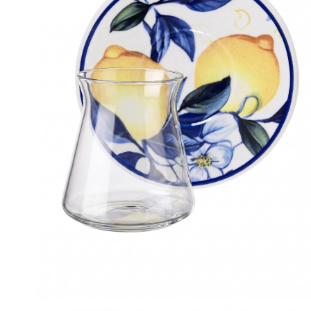
M
T
P