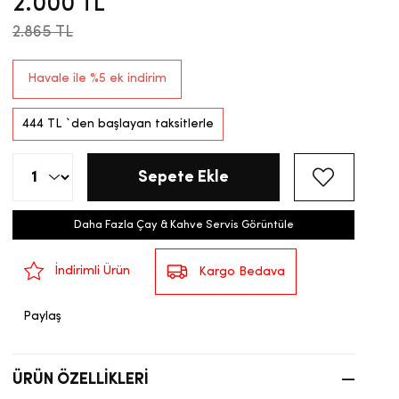
2.000 TL
2.865 TL
Havale ile %5 ek indirim
444 TL
`den başlayan taksitlerle
Daha Fazla Çay & Kahve Servis Görüntüle
İndirimli Ürün
Kargo Bedava
Paylaş
ÜRÜN ÖZELLIKLERI