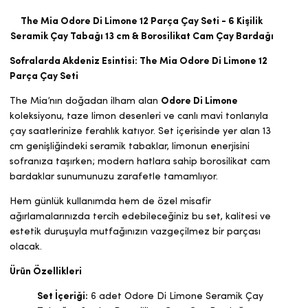
The Mia Odore Di Limone 12 Parça Çay Seti - 6 Kişilik
Seramik Çay Tabağı 13 cm & Borosilikat Cam Çay Bardağı
Sofralarda Akdeniz Esintisi: The Mia Odore Di Limone 12
Parça Çay Seti
The Mia’nın doğadan ilham alan
Odore Di Limone
koleksiyonu, taze limon desenleri ve canlı mavi tonlarıyla
çay saatlerinize ferahlık katıyor. Set içerisinde yer alan 13
cm genişliğindeki seramik tabaklar, limonun enerjisini
sofranıza taşırken; modern hatlara sahip borosilikat cam
bardaklar sunumunuzu zarafetle tamamlıyor.
Hem günlük kullanımda hem de özel misafir
ağırlamalarınızda tercih edebileceğiniz bu set, kalitesi ve
estetik duruşuyla mutfağınızın vazgeçilmez bir parçası
olacak.
Ürün Özellikleri
Set İçeriği:
6 adet Odore Di Limone Seramik Çay