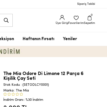
Sipariş Takibi
0
Üye Girişi
Favorilerim
Sepetim
eksiyon
Haftanın Fırsatı
Yeniler
The Mia Odore Di Limone 12 Parça 6
Kişilik Çay Seti
Stok Kodu
(SETODLCY0001)
Marka
:
The Mia
İndirim Oranı
:
%
30
İndirim