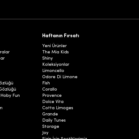
Haftanın Fırsatı
Yeni Ürünler
ralar
The Mia Kids
lar
Shiny
Koleksiyonlar
Limoncello
Odore Di Limone
özlüğü
Fish
 Gözlüğü
Corallo
 Hoby Fun
Provence
Dolce Vita
rı
Cotta Limoges
Grande
Daily Tunes
Storage
Joy