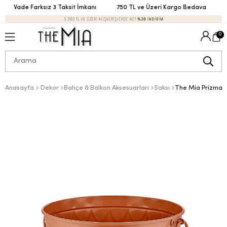
Vade Farksız 3 Taksit İmkanı
750 TL ve Üzeri Kargo Bedava
V
0
Anasayfa
Dekor
Bahçe & Balkon Aksesuarları
Saksı
The Mia Prizma 