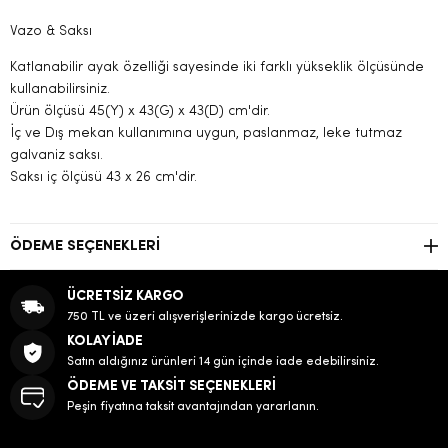
Vazo & Saksı
Katlanabilir ayak özelliği sayesinde iki farklı yükseklik ölçüsünde
kullanabilirsiniz.
Ürün ölçüsü 45(Y) x 43(G) x 43(D) cm'dir.
İç ve Dış mekan kullanımına uygun, paslanmaz, leke tutmaz
galvaniz saksı.
Saksı iç ölçüsü 43 x 26 cm'dir.
ÖDEME SEÇENEKLERI
ÜCRETSİZ KARGO
750 TL ve üzeri alışverişlerinizde kargo ücretsiz.
KOLAY İADE
Satın aldığınız ürünleri 14 gün içinde iade edebilirsiniz.
ÖDEME VE TAKSİT SEÇENEKLERİ
Peşin fiyatına taksit avantajından yararlanın.