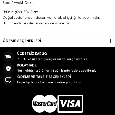
Sedef Ayaklı Dekor
Ürün ölçüsü: 30x12 cm
Doğal sedeflerden desen verilerek el işçiliği ile yapılmıştır.
Hafif nemli bez ile temizlenmesi önerilir.
ÖDEME SEÇENEKLERI
ÜCRETSİZ KARGO
750 TL ve üzeri alışverişlerinizde kargo ücretsiz.
KOLAY İADE
Satın aldığınız ürünleri 14 gün içinde iade edebilirsiniz.
ÖDEME VE TAKSİT SEÇENEKLERİ
Peşin fiyatına taksit avantajından yararlanın.